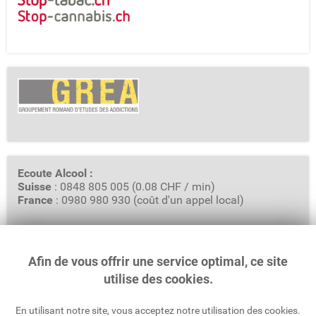
Ecoute Alcool :
Suisse
: 0848 805 005 (0.08 CHF / min)
France
: 0980 980 930 (coût d'un appel local)
Afin de vous offrir une service optimal, ce site
GREA - Groupement Romand d'Etudes des Addictions
Rue Saint-Pierre 3, Case Postale 6319
utilise des cookies.
1002 Lausanne
En utilisant notre site, vous acceptez notre utilisation des cookies.