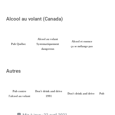
Alcool au volant (Canada)
Alcool au volant
Alcool et essence
Pub Québec
Systematiquement
ça se mélange pas
dangereux
Autres
Pub contre
Don't drink and drive
Don't drink and drive
Pub
l'alcool au volant
1991
Mis à jour : 22 avril 2021