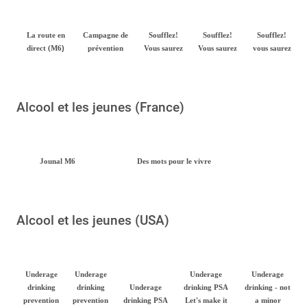
La route en
Campagne de
Soufflez!
Soufflez!
Soufflez!
)
direct (M6
prévention
Vous saurez
Vous saurez
vous saurez
Alcool et les jeunes (France)
Jounal M6
Des mots pour le vivre
Alcool et les jeunes (USA)
Underage
Underage
Underage
Underage
drinking
drinking
Underage
drinking PSA
drinking - not
prevention
prevention
drinking PSA
Let's make it
a minor