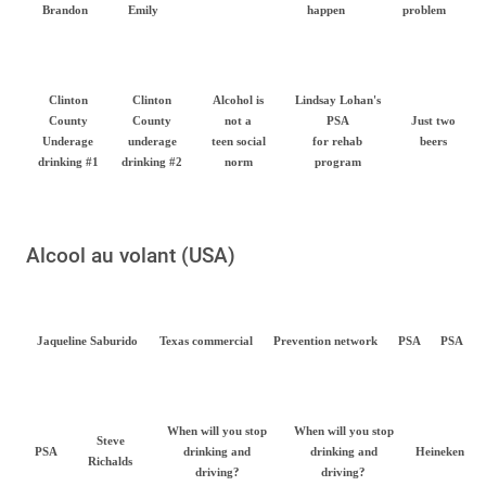
Brandon
Emily
happen
problem
Clinton
Clinton
Alcohol is
Lindsay Lohan's
County
County
not a
PSA
Just two
Underage
underage
teen social
for rehab
beers
drinking #1
drinking #2
norm
program
Alcool au volant (USA)
Jaqueline Saburido
Texas commercial
Prevention network
PSA
PSA
When will you stop
When will you stop
Steve
PSA
drinking and
drinking and
Heineken
Richalds
driving?
driving?