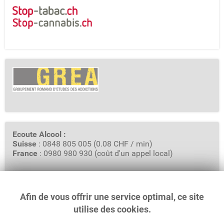
Ecoute Alcool :
Suisse
: 0848 805 005 (0.08 CHF / min)
France
: 0980 980 930 (coût d'un appel local)
Afin de vous offrir une service optimal, ce site
GREA - Groupement Romand d'Etudes des Addictions
Rue Saint-Pierre 3, Case Postale 6319
utilise des cookies.
1002 Lausanne