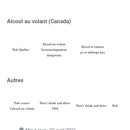
Alcool au volant (Canada)
Alcool au volant
Alcool et essence
Pub Québec
Systematiquement
ça se mélange pas
dangereux
Autres
Pub contre
Don't drink and drive
Don't drink and drive
Pub
l'alcool au volant
1991
Mis à jour : 22 avril 2021