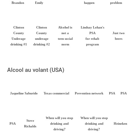
Brandon
Emily
happen
problem
Clinton
Clinton
Alcohol is
Lindsay Lohan's
County
County
not a
PSA
Just two
Underage
underage
teen social
for rehab
beers
drinking #1
drinking #2
norm
program
Alcool au volant (USA)
Jaqueline Saburido
Texas commercial
Prevention network
PSA
PSA
When will you stop
When will you stop
Steve
PSA
drinking and
drinking and
Heineken
Richalds
driving?
driving?