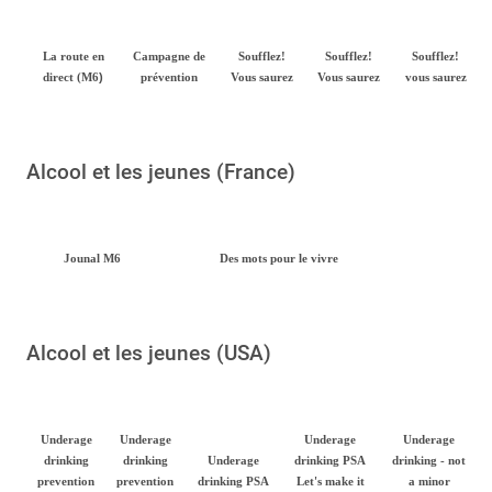
La route en
Campagne de
Soufflez!
Soufflez!
Soufflez!
)
direct (M6
prévention
Vous saurez
Vous saurez
vous saurez
Alcool et les jeunes (France)
Jounal M6
Des mots pour le vivre
Alcool et les jeunes (USA)
Underage
Underage
Underage
Underage
drinking
drinking
Underage
drinking PSA
drinking - not
prevention
prevention
drinking PSA
Let's make it
a minor