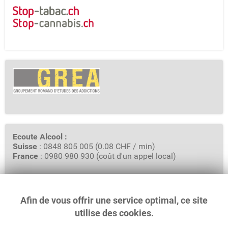
Ecoute Alcool :
Suisse
: 0848 805 005 (0.08 CHF / min)
France
: 0980 980 930 (coût d'un appel local)
Afin de vous offrir une service optimal, ce site
GREA - Groupement Romand d'Etudes des Addictions
Rue Saint-Pierre 3, Case Postale 6319
utilise des cookies.
1002 Lausanne