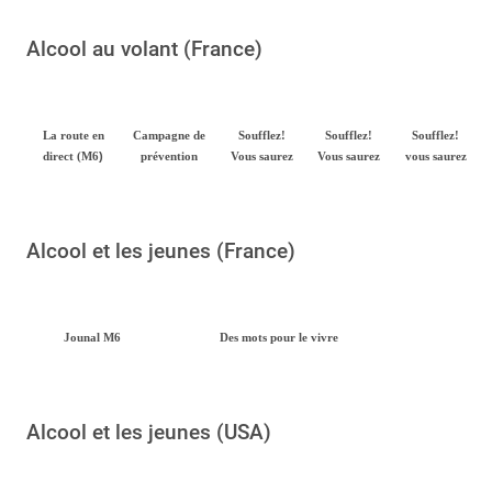
Alcool au volant (France)
La route en
Campagne de
Soufflez!
Soufflez!
Soufflez!
)
direct (M6
prévention
Vous saurez
Vous saurez
vous saurez
Alcool et les jeunes (France)
Jounal M6
Des mots pour le vivre
Alcool et les jeunes (USA)