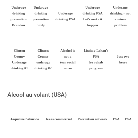
Underage
Underage
Underage
Underage
drinking
drinking
Underage
drinking PSA
drinking - not
prevention
prevention
drinking PSA
Let's make it
a minor
Brandon
Emily
happen
problem
Clinton
Clinton
Alcohol is
Lindsay Lohan's
County
County
not a
PSA
Just two
Underage
underage
teen social
for rehab
beers
drinking #1
drinking #2
norm
program
Alcool au volant (USA)
Jaqueline Saburido
Texas commercial
Prevention network
PSA
PSA