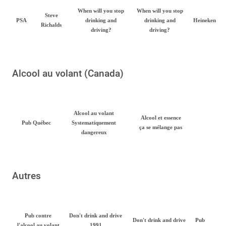
When will you stop
When will you stop
Steve
PSA
drinking and
drinking and
Heineken
Richalds
driving?
driving?
Alcool au volant (Canada)
Alcool au volant
Alcool et essence
Pub Québec
Systematiquement
ça se mélange pas
dangereux
Autres
Pub contre
Don't drink and drive
Don't drink and drive
Pub
l'alcool au volant
1991