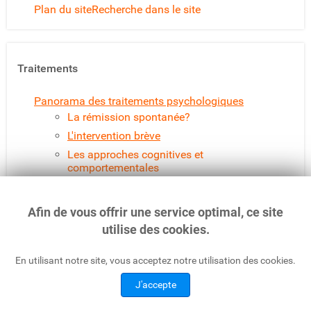
Plan du site
Recherche dans le site
Traitements
Panorama des traitements psychologiques
La rémission spontanée?
L'intervention brève
Les approches cognitives et
comportementales
Les approches motivationnelles
Les approches systémiques
Afin de vous offrir une service optimal, ce site
Mindfulness
utilise des cookies.
Psychologie expérimentale
En utilisant notre site, vous acceptez notre utilisation des cookies.
Panorama des traitements médicamenteux
Panorama des aides communautaires
J'accepte
Réinsertion sociale
Les séjours en milieu spécialisé