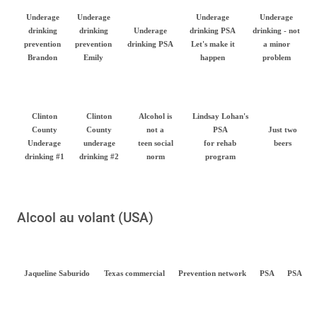
Underage
Underage
Underage
Underage
drinking
drinking
Underage
drinking PSA
drinking - not
prevention
prevention
drinking PSA
Let's make it
a minor
Brandon
Emily
happen
problem
Clinton
Clinton
Alcohol is
Lindsay Lohan's
County
County
not a
PSA
Just two
Underage
underage
teen social
for rehab
beers
drinking #1
drinking #2
norm
program
Alcool au volant (USA)
Jaqueline Saburido
Texas commercial
Prevention network
PSA
PSA