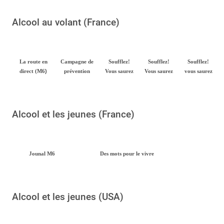
Alcool au volant (France)
La route en
Campagne de
Soufflez!
Soufflez!
Soufflez!
)
direct (M6
prévention
Vous saurez
Vous saurez
vous saurez
Alcool et les jeunes (France)
Jounal M6
Des mots pour le vivre
Alcool et les jeunes (USA)