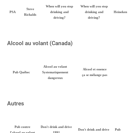
When will you stop
When will you stop
Steve
PSA
drinking and
drinking and
Heineken
Richalds
driving?
driving?
Alcool au volant (Canada)
Alcool au volant
Alcool et essence
Pub Québec
Systematiquement
ça se mélange pas
dangereux
Autres
Pub contre
Don't drink and drive
Don't drink and drive
Pub
l'alcool au volant
1991