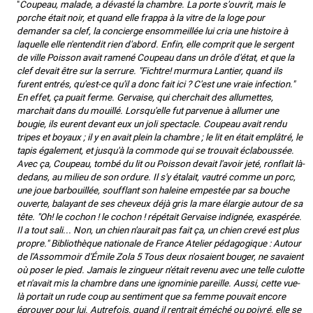
"
Coupeau, malade, a dévasté la chambre. La porte s'ouvrit, mais le
porche était noir, et quand elle frappa à la vitre de la loge pour
demander sa clef, la concierge ensommeillée lui cria une histoire à
laquelle elle n'entendit rien d'abord. Enfin, elle comprit que le sergent
de ville Poisson avait ramené Coupeau dans un drôle d'état, et que la
clef devait être sur la serrure. "Fichtre! murmura Lantier, quand ils
furent entrés, qu'est-ce qu'il a donc fait ici ? C'est une vraie infection."
En effet, ça puait ferme. Gervaise, qui cherchait des allumettes,
marchait dans du mouillé. Lorsqu'elle fut parvenue à allumer une
bougie, ils eurent devant eux un joli spectacle. Coupeau avait rendu
tripes et boyaux ; il y en avait plein la chambre ; le lit en était emplâtré, le
tapis également, et jusqu'à la commode qui se trouvait éclaboussée.
Avec ça, Coupeau, tombé du lit ou Poisson devait l'avoir jeté, ronflait là-
dedans, au milieu de son ordure. Il s'y étalait, vautré comme un porc,
une joue barbouillée, soufflant son haleine empestée par sa bouche
ouverte, balayant de ses cheveux déjà gris la mare élargie autour de sa
tête. "Oh! le cochon ! le cochon ! répétait Gervaise indignée, exaspérée.
Il a tout sali... Non, un chien n'aurait pas fait ça, un chien crevé est plus
propre." Bibliothèque nationale de France Atelier pédagogique : Autour
de l'Assommoir d'Émile Zola 5 Tous deux n'osaient bouger, ne savaient
où poser le pied. Jamais le zingueur n'était revenu avec une telle culotte
et n'avait mis la chambre dans une ignominie pareille. Aussi, cette vue-
là portait un rude coup au sentiment que sa femme pouvait encore
éprouver pour lui. Autrefois, quand il rentrait éméché ou poivré, elle se