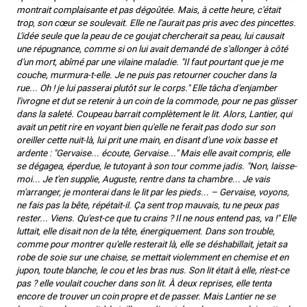
montrait complaisante et pas dégoûtée. Mais, à cette heure, c'était
trop, son cœur se soulevait. Elle ne l'aurait pas pris avec des pincettes.
L'idée seule que la peau de ce goujat chercherait sa peau, lui causait
une répugnance, comme si on lui avait demandé de s'allonger à côté
d'un mort, abîmé par une vilaine maladie. "Il faut pourtant que je me
couche, murmura-t-elle. Je ne puis pas retourner coucher dans la
rue... Oh ! je lui passerai plutôt sur le corps." Elle tâcha d'enjamber
l'ivrogne et dut se retenir à un coin de la commode, pour ne pas glisser
dans la saleté. Coupeau barrait complètement le lit. Alors, Lantier, qui
avait un petit rire en voyant bien qu'elle ne ferait pas dodo sur son
oreiller cette nuit-là, lui prit une main, en disant d'une voix basse et
ardente : "Gervaise... écoute, Gervaise..." Mais elle avait compris, elle
se dégagea, éperdue, le tutoyant à son tour comme jadis. "Non, laisse-
moi... Je t'en supplie, Auguste, rentre dans ta chambre... Je vais
m'arranger, je monterai dans le lit par les pieds... – Gervaise, voyons,
ne fais pas la bête, répétait-il. Ça sent trop mauvais, tu ne peux pas
rester... Viens. Qu'est-ce que tu crains ? Il ne nous entend pas, va !" Elle
luttait, elle disait non de la tête, énergiquement. Dans son trouble,
comme pour montrer qu'elle resterait là, elle se déshabillait, jetait sa
robe de soie sur une chaise, se mettait violemment en chemise et en
jupon, toute blanche, le cou et les bras nus. Son lit était à elle, n'est-ce
pas ? elle voulait coucher dans son lit. À deux reprises, elle tenta
encore de trouver un coin propre et de passer. Mais Lantier ne se