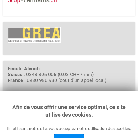
Ecoute Alcool :
Suisse
: 0848 805 005 (0.08 CHF / min)
France
: 0980 980 930 (coût d'un appel local)
Afin de vous offrir une service optimal, ce site
GREA - Groupement Romand d'Etudes des Addictions
Rue Saint-Pierre 3, Case Postale 6319
utilise des cookies.
1002 Lausanne
En utilisant notre site, vous acceptez notre utilisation des cookies.