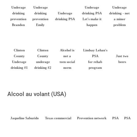
Underage
Underage
Underage
Underage
drinking
drinking
Underage
drinking PSA
drinking - not
prevention
prevention
drinking PSA
Let's make it
a minor
Brandon
Emily
happen
problem
Clinton
Clinton
Alcohol is
Lindsay Lohan's
County
County
not a
PSA
Just two
Underage
underage
teen social
for rehab
beers
drinking #1
drinking #2
norm
program
Alcool au volant (USA)
Jaqueline Saburido
Texas commercial
Prevention network
PSA
PSA