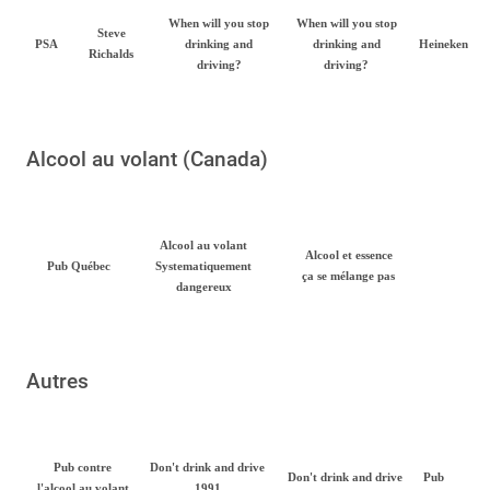
When will you stop
When will you stop
Steve
PSA
drinking and
drinking and
Heineken
Richalds
driving?
driving?
Alcool au volant (Canada)
Alcool au volant
Alcool et essence
Pub Québec
Systematiquement
ça se mélange pas
dangereux
Autres
Pub contre
Don't drink and drive
Don't drink and drive
Pub
l'alcool au volant
1991