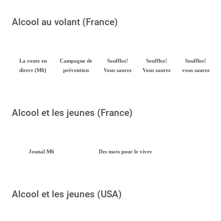
Alcool au volant (France)
La route en
Campagne de
Soufflez!
Soufflez!
Soufflez!
)
direct (M6
prévention
Vous saurez
Vous saurez
vous saurez
Alcool et les jeunes (France)
Jounal M6
Des mots pour le vivre
Alcool et les jeunes (USA)