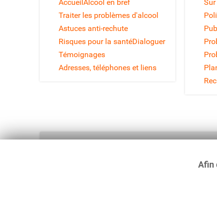
Accueil
Alcool en bref
Sur
Traiter les problèmes d'alcool
Poli
Astuces anti-rechute
Pub
Risques pour la santé
Dialoguer
Pro
Témoignages
Pro
Adresses, téléphones et liens
Pla
Rec
Afin 
Haut de page