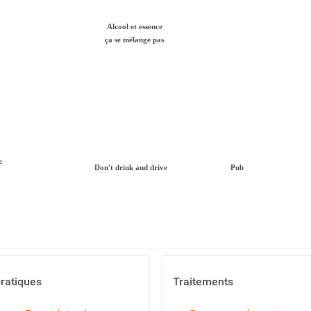
Alcool et essence
ça se mélange pas
e
Don't drink and drive
Pub
pratiques
Traitements