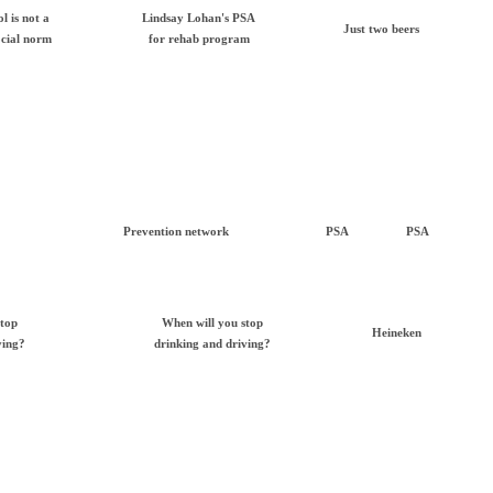
l is not a
Lindsay Lohan's PSA
Just two beers
ocial norm
for rehab program
Prevention network
PSA
PSA
stop
When will you stop
Heineken
ving?
drinking and driving?