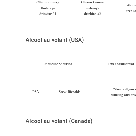
Clinton County
Clinton County
Alcoho
Underage
underage
teen s
drinking #1
drinking #2
Alcool au volant (USA)
Jaqueline Saburido
Texas commercial
When will you 
PSA
Steve Richalds
drinking and dri
Alcool au volant (Canada)