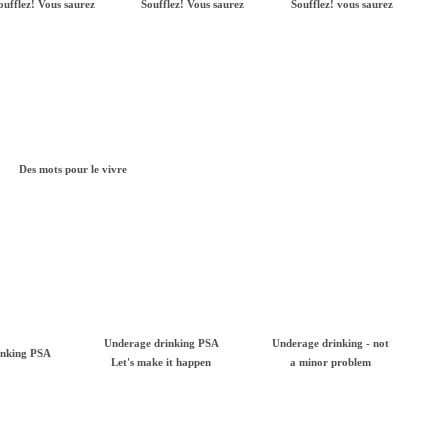
oufflez! Vous saurez
Soufflez! Vous saurez
Soufflez! vous saurez
Des mots pour le vivre
Underage drinking PSA
Underage drinking - not
inking PSA
Let's make it happen
a minor problem