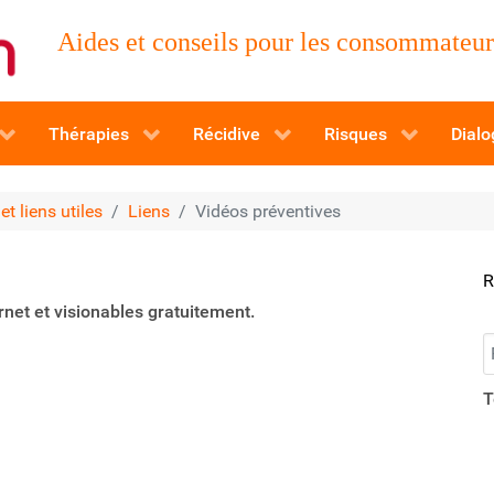
Aides et conseils pour les consommateurs
Thérapies
Récidive
Risques
Dialo
t liens utiles
Liens
Vidéos préventives
R
rnet et visionables gratuitement.
R
T