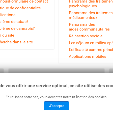
 nous
Formulaire de contact
Panorama des traitemen
psychologiques
tique de confidentialité
Panorama des traitemen
lications
médicamenteux
blème de tabac?
Panorama des
blème de cannabis?
aides communautaires
n du site
Réinsertion sociale
herche dans le site
Les séjours en milieu spé
L'efficacité comme princ
Applications mobiles
Ecoute Alcool :
Suisse
: 0848 805 005 (0.08 CHF / min)
France
: 0980 980 930 (coût d'un appel local)
de vous offrir une service optimal, ce site utilise des co
En utilisant notre site, vous acceptez notre utilisation des cookies.
J'accepte