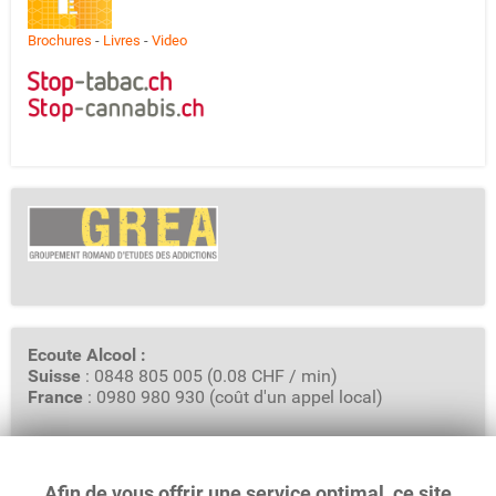
Brochures
-
Livres
-
Video
Ecoute Alcool :
Suisse
: 0848 805 005 (0.08 CHF / min)
France
: 0980 980 930 (coût d'un appel local)
Afin de vous offrir une service optimal, ce site
GREA - Groupement Romand d'Etudes des Addictions