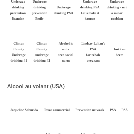
Underage
Underage
Underage
Underage
drinking
drinking
Underage
drinking PSA
drinking - not
prevention
prevention
drinking PSA
Let's make it
a minor
Brandon
Emily
happen
problem
Clinton
Clinton
Alcohol is
Lindsay Lohan's
County
County
not a
PSA
Just two
Underage
underage
teen social
for rehab
beers
drinking #1
drinking #2
norm
program
Alcool au volant (USA)
Jaqueline Saburido
Texas commercial
Prevention network
PSA
PSA