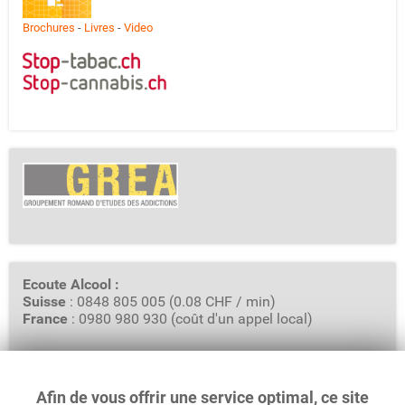
Brochures
-
Livres
-
Video
Ecoute Alcool :
Suisse
: 0848 805 005 (0.08 CHF / min)
France
: 0980 980 930 (coût d'un appel local)
Afin de vous offrir une service optimal, ce site
GREA - Groupement Romand d'Etudes des Addictions