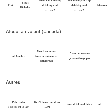
When will you stop
When will you stop
Steve
PSA
drinking and
drinking and
Heineken
Richalds
driving?
driving?
Alcool au volant (Canada)
Alcool au volant
Alcool et essence
Pub Québec
Systematiquement
ça se mélange pas
dangereux
Autres
Pub contre
Don't drink and drive
Don't drink and drive
Pub
l'alcool au volant
1991