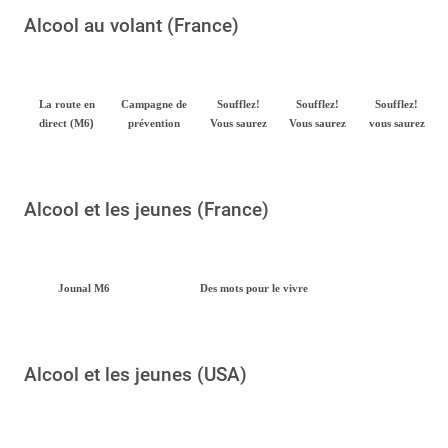
Alcool au volant (France)
La route en
Campagne de
Soufflez!
Soufflez!
Soufflez!
)
direct (M6
prévention
Vous saurez
Vous saurez
vous saurez
Alcool et les jeunes (France)
Jounal M6
Des mots pour le vivre
Alcool et les jeunes (USA)