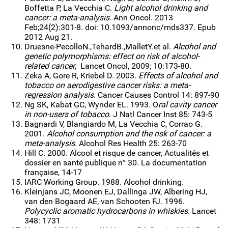
Boffetta P, La Vecchia C.
Light alcohol drinking and
cancer: a meta-analysis.
Ann Oncol. 2013
Feb;24(2):301-8. doi: 10.1093/annonc/mds337. Epub
2012 Aug 21.
Druesne-Pecollo­N.,­Tehard­B.,­Mallet­Y.et al.
Alcohol and
genetic polymorphisms: effect on risk of alcohol-
related cancer
, Lancet Oncol, 2009; 10:173-80.
Zeka A, Gore R, Kriebel D. 2003.
Effects of alcohol and
tobacco on aerodigestive cancer risks: a meta-
regression analysis.
Cancer Causes Control 14: 897-90
Ng SK, Kabat GC, Wynder EL. 1993. O
ral cavity cancer
in non-users of tobacco
. J Natl Cancer Inst 85: 743-5
Bagnardi V, Blangiardo M, La Vecchia C, Corrao G.
2001.
Alcohol consumption and the risk of cancer: a
meta-analysis
. Alcohol Res Health 25: 263-70
Hill C. 2000. Alcool et risque de cancer, Actualités et
dossier en santé publique n° 30. La documentation
française, 14-17
IARC Working Group. 1988. Alcohol drinking.
Kleinjans JC, Moonen EJ, Dallinga JW, Albering HJ,
van den Bogaard AE, van Schooten FJ. 1996.
Polycyclic aromatic hydrocarbons in whiskies
. Lancet
348: 1731