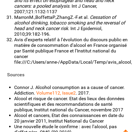
and its effect on esophageal and head and neck
cancers: a pooled analysis
. Int J Cancer,
2007;121:1132-1137
Marron­M.,­Boffetta­P.,­Zhang­Z.-F.­et al.
Cessation of
alcohol drinking, tobacco smoking and the reversal of
head and neck cancer risk
. Int J Epidemiol,
2010;39:182-196.
Avis d'experts relatif à l'évolution du discours public en
matière de consommation d'alcool en France organisé
par Santé publique France et l'Institut national du
cancer
file:///C:/Users/anne-/AppData/Local/Temp/avis_alcoo
Sources
Connor J. Alcohol consumption as a cause of cancer.
Addiction.
Volume
112
, Issue
2
. 2017.
Alcool et risque de cancer. Etat des lieux des données
scientifiques et des recommandations de santé
publique, Institut national du Cancer, novembre 2017
Alcool et cancers, Etat des connaissances en date du
20 janvier 2011, Institut National du Cancer
Une nouvelle étude le confirme : avec l'alcool, pas