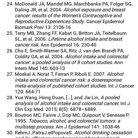
McDonald JA, Mandel MG, Marchbanks PA, Folger SG,
Daling JR, et al. 2004.
Alcohol exposure and breast
cancer: results of the Women’s Contraceptive and
Reproductive Experiences Study
. Cancer Epidemiol
Biomark Prev 13: 2106-16
Terry MB, Zhang FF, Kabat G, Britton JA, Teitelbaum
SL, et al. 2006.
Lifetime alcohol intake and breast
cancer risk
. Ann Epidemiol 16: 230-40
Cho E, Smith-Warner SA, Ritz J, van den Brandt PA,
Colditz GA, et al. 2004.
Alcohol intake and colorectal
cancer: a pooled analysis of 8 cohort studies.
Ann
Intern Med 140: 603-13
Moskal A, Norat T, Ferrari P, Riboli E. 2007.
Alcohol
intake and colorectal cancer risk: a doseresponse
meta-analysis of published cohort studies
. Int J Cancer
120: 664-71
Yue Wang, Hong Duan, [...], and Jie Lin,
A pooled
analysis of alcohol intake and colorectal cancer
, Int J
Clin Exp Med. 2015; 8(5): 6878–6889.
Boutron MC, Faivre J, Dop MC, Quipourt V, Senesse P.
1995.
Tobacco, alcohol, and colorectal tumors: a
multistep process
. Am J Epidemiol 141: 1038-46
Rehm­J.,­Patra­J.­et­Popova­S.
Alcohol drinking cessation