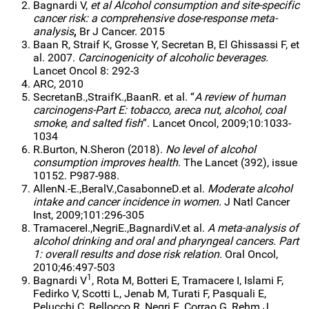
Bagnardi V,
et al Alcohol consumption and site-specific
cancer risk: a comprehensive dose-response meta-
analysis
,
Br J Cancer. 2015
Baan R, Straif K, Grosse Y, Secretan B, El Ghissassi F, et
al. 2007.
Carcinogenicity of alcoholic beverages.
Lancet Oncol 8: 292-3
ARC, 2010
Secretan­B.,­Straif­K.,­Baan­R. et al. “
A review of human
carcinogens-Part E: tobacco, areca nut, alcohol, coal
smoke, and salted fish
”. Lancet Oncol, 2009;10:1033-
1034
R.Burton, N.Sheron (2018).
No level of alcohol
consumption improves health
. The Lancet (392), issue
10152. P987-988.
Allen­N.-E.,­Beral­V.,­Casabonne­D.­et al.
Moderate alcohol
intake and cancer incidence in women.
J Natl Cancer
Inst, 2009;101:296-305
Tramacere­I.,­Negri­E.,­Bagnardi­V.­et al.
A meta-analysis of
alcohol drinking and oral and pharyngeal cancers. Part
1: overall results and dose risk relation
. Oral Oncol,
2010;46:497-503
1
Bagnardi V
, Rota M, Botteri E, Tramacere I, Islami F,
Fedirko V, Scotti L, Jenab M, Turati F, Pasquali E,
Pelucchi C, Bellocco R, Negri E, Corrao G, Rehm J,