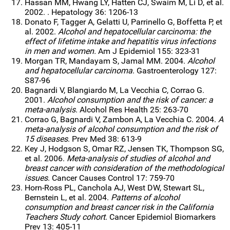
Hassan MM, Hwang LY, Hatten CJ, Swaim M, Li D, et al.
2002. . Hepatology 36: 1206-13
Donato F, Tagger A, Gelatti U, Parrinello G, Boffetta P, et
al. 2002.
Alcohol and hepatocellular carcinoma: the
effect of lifetime intake and hepatitis virus infections
in men and women.
Am J Epidemiol 155: 323-31
Morgan TR, Mandayam S, Jamal MM. 2004.
Alcohol
and hepatocellular carcinoma
. Gastroenterology 127:
S87-96
Bagnardi V, Blangiardo M, La Vecchia C, Corrao G.
2001.
Alcohol consumption and the risk of cancer: a
meta-analysis
. Alcohol Res Health 25: 263-70
Corrao G, Bagnardi V, Zambon A, La Vecchia C. 2004.
A
meta-analysis of alcohol consumption and the risk of
15 diseases
. Prev Med 38: 613-9
Key J, Hodgson S, Omar RZ, Jensen TK, Thompson SG,
et al. 2006.
Meta-analysis of studies of alcohol and
breast cancer with consideration of the methodological
issues
. Cancer Causes Control 17: 759-70
Horn-Ross PL, Canchola AJ, West DW, Stewart SL,
Bernstein L, et al. 2004.
Patterns of alcohol
consumption and breast cancer risk in the California
Teachers Study cohort
. Cancer Epidemiol Biomarkers
Prev 13: 405-11